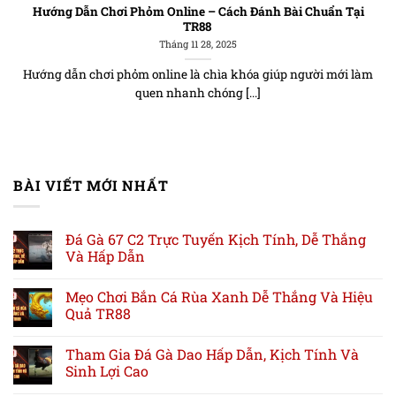
Hướng Dẫn Chơi Phỏm Online – Cách Đánh Bài Chuẩn Tại
TR88
Tháng 11 28, 2025
Hướng dẫn chơi phỏm online là chìa khóa giúp người mới làm
quen nhanh chóng [...]
BÀI VIẾT MỚI NHẤT
Đá Gà 67 C2 Trực Tuyến Kịch Tính, Dễ Thắng
Và Hấp Dẫn
Mẹo Chơi Bắn Cá Rùa Xanh Dễ Thắng Và Hiệu
Quả TR88
Tham Gia Đá Gà Dao Hấp Dẫn, Kịch Tính Và
Sinh Lợi Cao