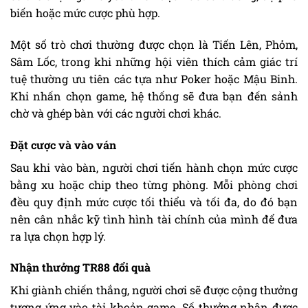
biến hoặc mức cược phù hợp.
Một số trò chơi thường được chọn là Tiến Lên, Phỏm,
Sâm Lốc, trong khi những hội viên thích cảm giác trí
tuệ thường ưu tiên các tựa như Poker hoặc Mậu Binh.
Khi nhấn chọn game, hệ thống sẽ đưa bạn đến sảnh
chờ và ghép bàn với các người chơi khác.
Đặt cược và vào ván
Sau khi vào bàn, người chơi tiến hành chọn mức cược
bằng xu hoặc chip theo từng phòng. Mỗi phòng chơi
đều quy định mức cược tối thiểu và tối đa, do đó bạn
nên cân nhắc kỹ tình hình tài chính của mình để đưa
ra lựa chọn hợp lý.
Nhận thưởng TR88 đổi quà
Khi giành chiến thắng, người chơi sẽ được cộng thưởng
tương ứng vào tài khoản game. Số thưởng nhận được