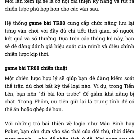
Mỗi lần xem lại sẽ là cơ hội cải thiện kỹ năng và rút ra
chiến lược phù hợp hơn cho các ván sau.
Hệ thống
game bài TR88
cung cấp chức năng lưu lại
từng ván chơi với đầy đủ chi tiết: thời gian, số người,
kết quả và số thưởng. Dựa trên các thống kê này, bạn
sẽ dễ dàng đánh giá hiệu suất của mình và điều chỉnh
chiến lược kịp thời.
game bài TR88 chiến thuật
Một chiến lược hợp lý sẽ giúp bạn dễ dàng kiểm soát
thế trận dù chơi bất kỳ thể loại nào. Ví dụ, trong Tiến
Lên, bạn nên “đi bài lớn trước” để giảm khả năng bị
chặt. Trong Phỏm, ưu tiên giữ lại lá trung tính để có
thể ăn hoặc ghép dễ hơn.
Với những trò bài thiên về logic như Mậu Binh hay
Poker, bạn cần dựa vào sắc thái của đối thủ, thời điểm
cược mạnh – nhẹ để phân tích ý đồ. Khi quen tay và