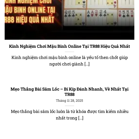
Kinh Nghiệm Chơi Mậu Binh Online Tại TR88 Hiệu Quả Nhất
Kinh nghiệm chơi mậu binh online là yếu tố then chốt giúp
người chơi giành [...]
Mẹo Thắng Bài Sâm Lốc – Bí Kíp Đánh Nhanh, Về Nhất Tại
TR88
Tháng 11 28, 2025
Mẹo thắng bài sâm lốc luôn là từ khóa được tìm kiếm nhiều
nhất trong [...]